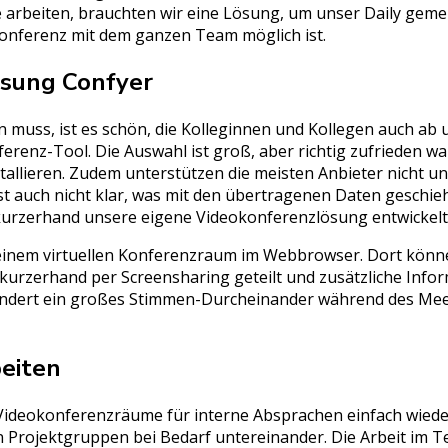
e arbeiten, brauchten wir eine Lösung, um unser Daily gem
konferenz mit dem ganzen Team möglich ist.
ösung Confyer
 muss, ist es schön, die Kolleginnen und Kollegen auch ab
ferenz-Tool. Die Auswahl ist groß, aber richtig zufrieden wa
allieren. Zudem unterstützen die meisten Anbieter nicht 
t auch nicht klar, was mit den übertragenen Daten geschie
r kurzerhand unsere eigene Videokonferenzlösung entwickelt
zu einem virtuellen Konferenzraum im Webbrowser. Dort kö
urzerhand per Screensharing geteilt und zusätzliche Infor
indert ein großes Stimmen-Durcheinander während des Mee
beiten
Videokonferenzräume für interne Absprachen einfach wied
en Projektgruppen bei Bedarf untereinander. Die Arbeit im Te