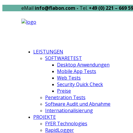
eMail
info@flabon.com -
Tel.
+49 (0) 221 – 669 59
LEISTUNGEN
SOFTWARETEST
Desktop Anwendungen
Mobile App Tests
Web Tests
Security Quick Check
Preise
Penetration Tests
Software Audit und Abnahme
Internationalisierung
PROJEKTE
FYER Technologies
RapidLogger