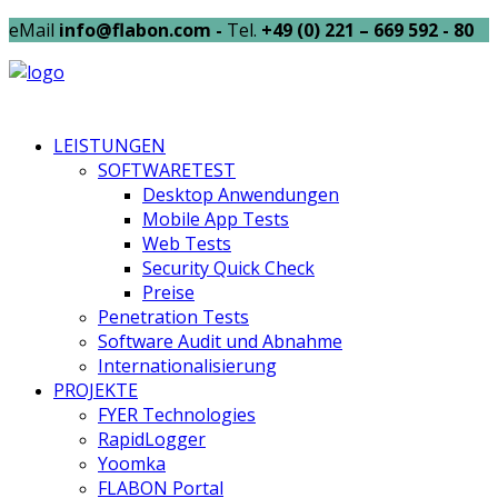
eMail
info@flabon.com -
Tel.
+49 (0) 221 – 669 592 - 80
LEISTUNGEN
SOFTWARETEST
Desktop Anwendungen
Mobile App Tests
Web Tests
Security Quick Check
Preise
Penetration Tests
Software Audit und Abnahme
Internationalisierung
PROJEKTE
FYER Technologies
RapidLogger
Yoomka
FLABON Portal