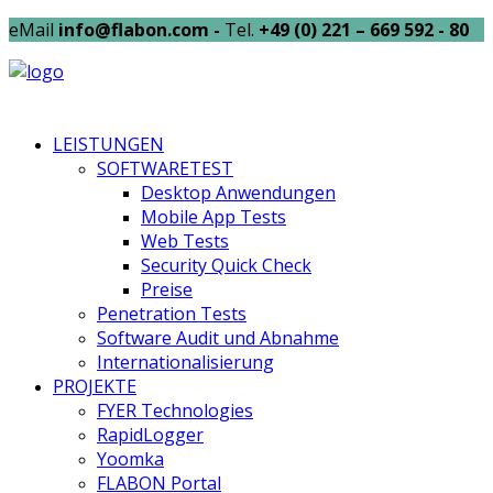
eMail
info@flabon.com -
Tel.
+49 (0) 221 – 669 592 - 80
LEISTUNGEN
SOFTWARETEST
Desktop Anwendungen
Mobile App Tests
Web Tests
Security Quick Check
Preise
Penetration Tests
Software Audit und Abnahme
Internationalisierung
PROJEKTE
FYER Technologies
RapidLogger
Yoomka
FLABON Portal